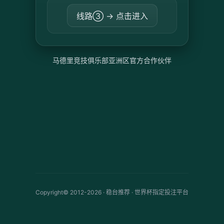
线路③ → 点击进入
马德里竞技俱乐部亚洲区官方合作伙伴
Copyright© 2012-2026 · 稳台推荐 · 世界杯指定投注平台